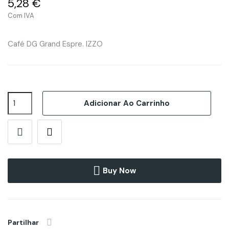
5,28 €
Com IVA
Café DG Grand Espre. IZZO
Adicionar Ao Carrinho
Buy Now
Partilhar